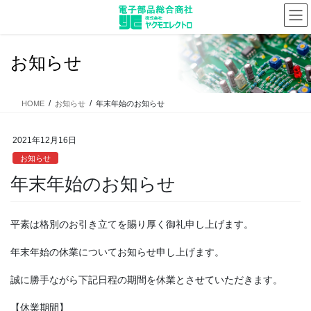
コ
ナ
ン
ビ
テ
ゲ
ン
ー
お知らせ
ツ
シ
に
ョ
移
ン
HOME
お知らせ
年末年始のお知らせ
動
に
移
動
2021年12月16日
お知らせ
年末年始のお知らせ
平素は格別のお引き立てを賜り厚く御礼申し上げます。
年末年始の休業についてお知らせ申し上げます。
誠に勝手ながら下記日程の期間を休業とさせていただきます。
【休業期間】