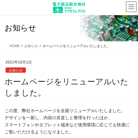
コ
ナ
ン
ビ
テ
ゲ
ン
ー
お知らせ
ツ
シ
に
ョ
移
ン
HOME
お知らせ
ホームページをリニューアルいたしました。
動
に
移
動
2021年10月1日
お知らせ
ホームページをリニューアルいた
しました。
この度、弊社ホームページを全面リニューアルいたしました。
デザインを一新し、内容の見直しと整理を行ったほか、
スマートフォンやタブレット端末など使用環境に応じても快適に
ご覧いただけるようになりました。