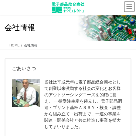
コ
ナ
ン
ビ
テ
ゲ
ン
ー
会社情報
ツ
シ
に
ョ
移
ン
HOME
会社情報
動
に
移
動
ごあいさつ
当社は平成元年に電子部品総合商社とし
て創業以来激動する社会の変化とお客様
のアウトソーシングニーズを的確に捉
え、 一括受注生産を確立し、電子部品調
達・プリント基板ＡＳＳＹ・検査・調整
から組み立て・出荷まで、一連の事業を
関連・関係会社と共に推進し事業を拡大
してまいりました。